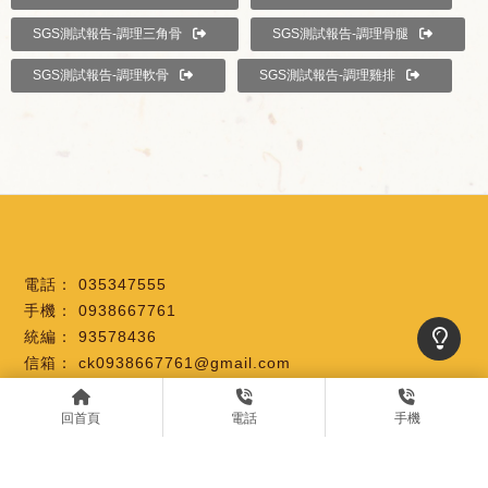
SGS測試報告-調理三角骨
SGS測試報告-調理骨腿
SGS測試報告-調理軟骨
SGS測試報告-調理雞排
035347555
0938667761
93578436
ck0938667761@gmail.com
新竹市北區經國路一段411號B1-005號
回首頁
電話
手機
關於彥頡
服務項目
門市據點
線上訂購